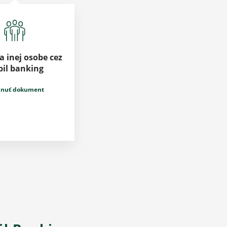
a inej osobe cez
il banking
hnuť dokument