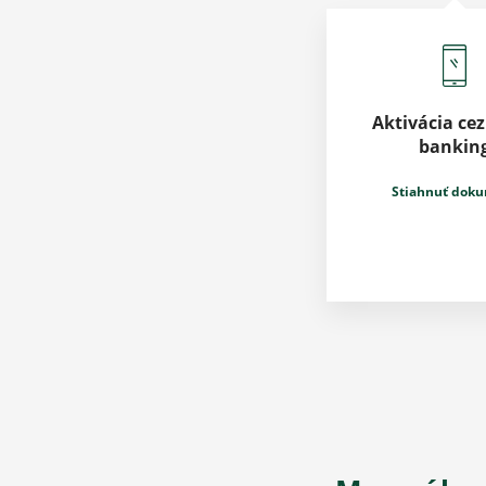
Aktivácia cez
bankin
Stiahnuť dok