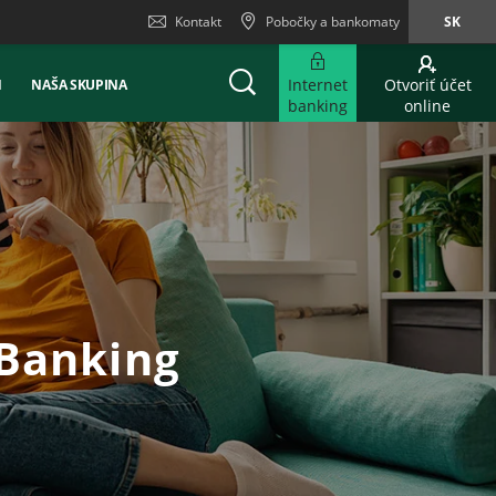
Kontakt
Pobočky a bankomaty
SK
Internet
Otvoriť účet
Ň
NAŠA SKUPINA
banking
online
 Banking