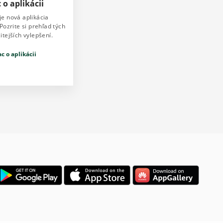
 o aplikácii
je nová aplikácia
ozrite si prehľad tých
itejších vylepšení.
ac o aplikácii