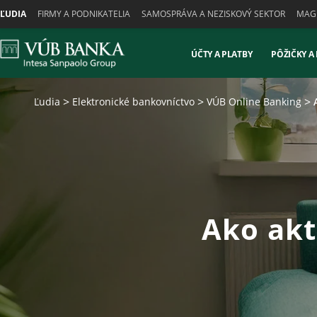
Skiplinks
ĽUDIA
FIRMY A PODNIKATELIA
SAMOSPRÁVA A NEZISKOVÝ SEKTOR
MAGN
ÚČTY A PLATBY
PÔŽIČKY A
Ľudia
Elektronické bankovníctvo
VÚB Online Banking
Ako akt