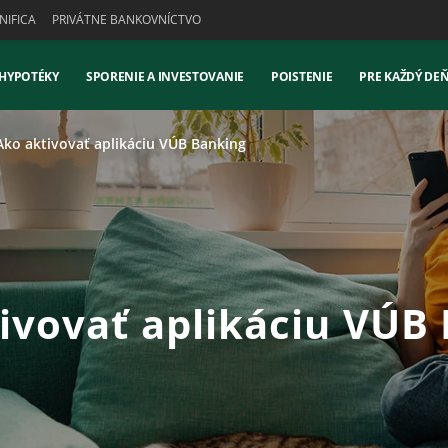
IFICA
PRIVÁTNE BANKOVNÍCTVO
 HYPOTÉKY
SPORENIE A INVESTOVANIE
POISTENIE
PRE KAŽDÝ DE
Ako aktivovať aplikáciu VÚB Banking
ivovať aplikáciu VÚB