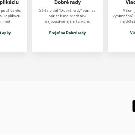
plikáciu
Dobré rady
Viac
 používanie,
Séria videí “Dobré rady” vám za
V čom 
vú aplikáciu
pár sekúnd predstaví
výnimočná? P
 minút.
najpoužívanejšie funkcie.
najdôlež
í apky
Prejsť na Dobré rady
Vi