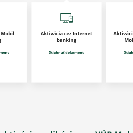
 Mobil
Aktivácia cez Internet
Aktiváci
g
banking
Mob
ument
Stiahnuť dokument
Stia